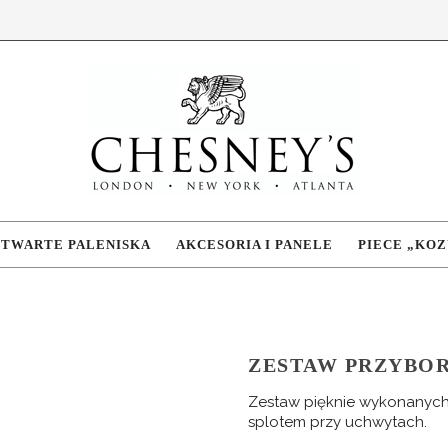
OTWARTE PALENISKA
AKCESORIA I PANELE
PIECE „KOZ
ZESTAW PRZYBO
Zestaw pięknie wykonanych
splotem przy uchwytach.