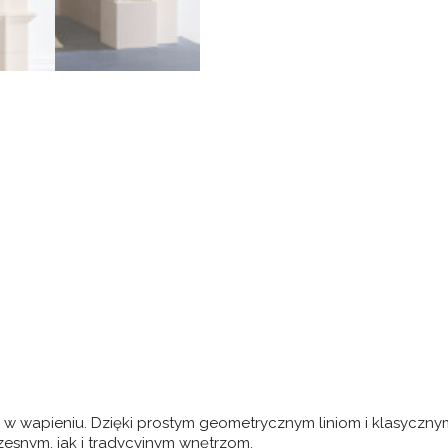
 w wapieniu. Dzięki prostym geometrycznym liniom i klasyczn
zesnym, jak i tradycyjnym wnętrzom.