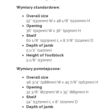
Wymiary standardowe:
Overall size
52″ (1321mm) W x 48 1/8″ (1220mm) H
Opening
36″ (915mm) W x 36″ (915mm) H
Shelf
60 1/8″ (1525mm) L x 8 7/8″ (224mm) D
Depth of jamb
5 1/2″ (140mm)
Height of footblock
5 1/8″ (130mm)
Wymiary pomniejszone:
Overall size
46 3/4″ (1188mm) W x 45 7/8″ (1163mm) H
Opening
32 3/8″ (823mm) W x 35″ (889mm) H
Shelf
54″ (1371mm) L x 8″ (201mm) D
Depth of jamb