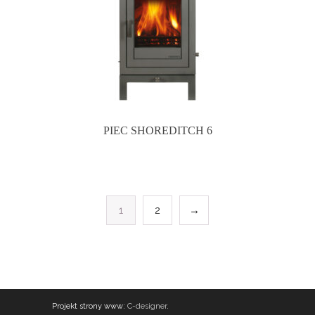
PIEC SHOREDITCH 6
1
2
→
Projekt strony www:
C-designer
.